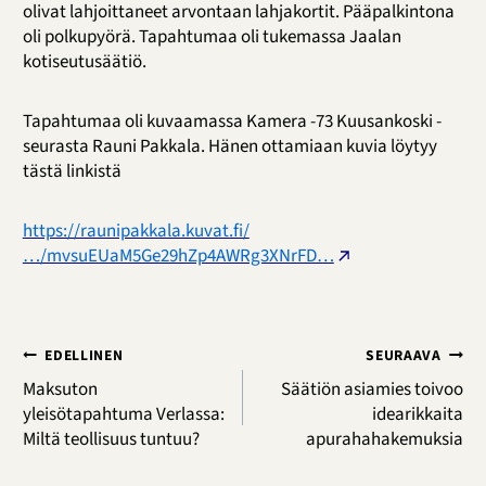
olivat lahjoittaneet arvontaan lahjakortit. Pääpalkintona
oli polkupyörä. Tapahtumaa oli tukemassa Jaalan
kotiseutusäätiö.
Tapahtumaa oli kuvaamassa Kamera -73 Kuusankoski -
seurasta Rauni Pakkala. Hänen ottamiaan kuvia löytyy
tästä linkistä
https://raunipakkala.kuvat.fi/
…/mvsuEUaM5Ge29hZp4AWRg3XNrFD…
Artikkelien
EDELLINEN
SEURAAVA
selaus
Maksuton
Säätiön asiamies toivoo
yleisötapahtuma Verlassa:
idearikkaita
Miltä teollisuus tuntuu?
apurahahakemuksia