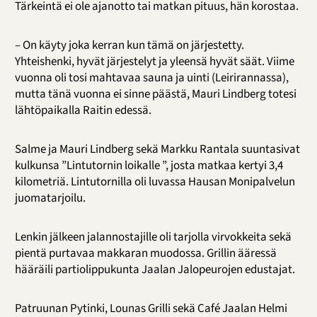
Tärkeintä ei ole ajanotto tai matkan pituus, hän korostaa.
– On käyty joka kerran kun tämä on järjestetty.
Yhteishenki, hyvät järjestelyt ja yleensä hyvät säät. Viime
vuonna oli tosi mahtavaa sauna ja uinti (Leirirannassa),
mutta tänä vuonna ei sinne päästä, Mauri Lindberg totesi
lähtöpaikalla Raitin edessä.
Salme ja Mauri Lindberg sekä Markku Rantala suuntasivat
kulkunsa ”Lintutornin loikalle ”, josta matkaa kertyi 3,4
kilometriä. Lintutornilla oli luvassa Hausan Monipalvelun
juomatarjoilu.
Lenkin jälkeen jalannostajille oli tarjolla virvokkeita sekä
pientä purtavaa makkaran muodossa. Grillin ääressä
hääräili partiolippukunta Jaalan Jalopeurojen edustajat.
Patruunan Pytinki, Lounas Grilli sekä Café Jaalan Helmi