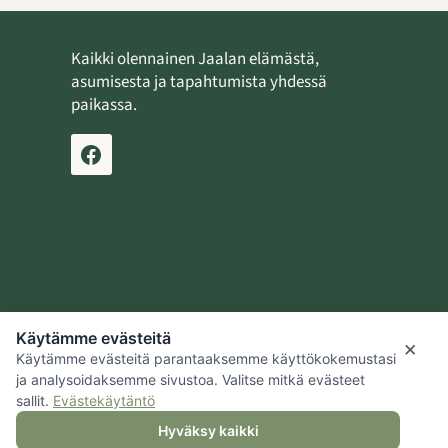
Kaikki olennainen Jaalan elämästä,
asumisesta ja tapahtumista yhdessä
paikassa.
Ilmoita tapahtuma
Lähetä uutinen
Käytämme evästeitä
Jaalan kotiseutusäätiö
×
Käytämme evästeitä parantaaksemme käyttökokemustasi
Kouvolan kaupunki
ja analysoidaksemme sivustoa. Valitse mitkä evästeet
sallit.
Evästekäytäntö
Hyväksy kaikki