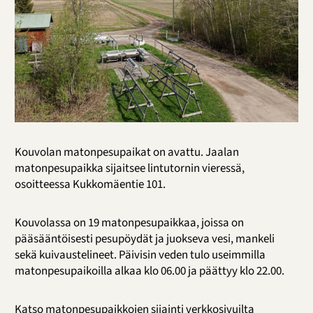
Kouvolan matonpesupaikat on avattu. Jaalan
matonpesupaikka sijaitsee lintutornin vieressä,
osoitteessa Kukkomäentie 101.
Kouvolassa on 19 matonpesupaikkaa, joissa on
pääsääntöisesti pesupöydät ja juokseva vesi, mankeli
sekä kuivaustelineet. Päivisin veden tulo useimmilla
matonpesupaikoilla alkaa klo 06.00 ja päättyy klo 22.00.
Katso matonpesupaikkojen sijainti verkkosivuilta