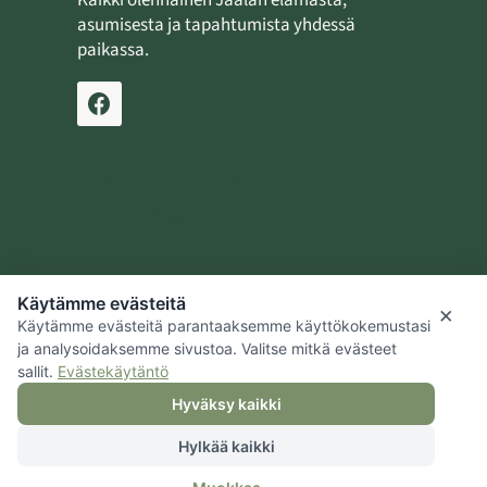
Kaikki olennainen Jaalan elämästä,
asumisesta ja tapahtumista yhdessä
paikassa.
Ilmoita tapahtuma
Lähetä uutinen
Käytämme evästeitä
Jaalan kotiseutusäätiö
×
Käytämme evästeitä parantaaksemme käyttökokemustasi
Kouvolan kaupunki
ja analysoidaksemme sivustoa. Valitse mitkä evästeet
sallit.
Evästekäytäntö
Hyväksy kaikki
Hylkää kaikki
© 2026 Jaalan kotiseutusäätiö |
Tietosuoja
|
Hallitse evästeitä
|