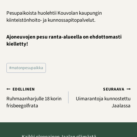
Pesupaikoista huolehtii Kouvolan kaupungin
kiinteistönhoito- ja kunnossapitopalvelut.
Ajoneuvojen pesu ranta-alueella on ehdottomasti
kielletty!
Avainsanat:
#
matonpesupaikka
Artikkelien
EDELLINEN
SEURAAVA
selaus
Ruhmaanharjulle 18 korin
Uimarantoja kunnostettu
frisbeegolfrata
Jaalassa