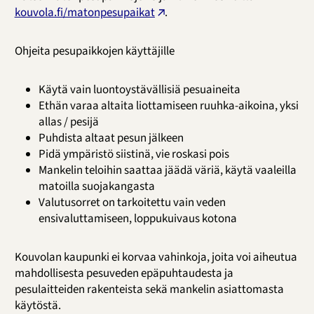
kouvola.fi/matonpesupaikat
.
Ohjeita pesupaikkojen käyttäjille
Käytä vain luontoystävällisiä pesuaineita
Ethän varaa altaita liottamiseen ruuhka-aikoina, yksi
allas / pesijä
Puhdista altaat pesun jälkeen
Pidä ympäristö siistinä, vie roskasi pois
Mankelin teloihin saattaa jäädä väriä, käytä vaaleilla
matoilla suojakangasta
Valutusorret on tarkoitettu vain veden
ensivaluttamiseen, loppukuivaus kotona
Kouvolan kaupunki ei korvaa vahinkoja, joita voi aiheutua
mahdollisesta pesuveden epäpuhtaudesta ja
pesulaitteiden rakenteista sekä mankelin asiattomasta
käytöstä.