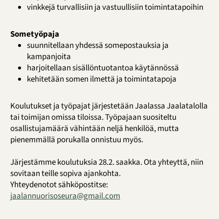
vinkkejä turvallisiin ja vastuullisiin toimintatapoihin
Sometyöpaja
suunnitellaan yhdessä somepostauksia ja
kampanjoita
harjoitellaan sisällöntuotantoa käytännössä
kehitetään somen ilmettä ja toimintatapoja
Koulutukset ja työpajat järjestetään Jaalassa Jaalatalolla
tai toimijan omissa tiloissa. Työpajaan suositeltu
osallistujamäärä vähintään neljä henkilöä, mutta
pienemmällä porukalla onnistuu myös.
Järjestämme koulutuksia 28.2. saakka. Ota yhteyttä, niin
sovitaan teille sopiva ajankohta.
Yhteydenotot sähköpostitse:
jaalannuorisoseura@gmail.com