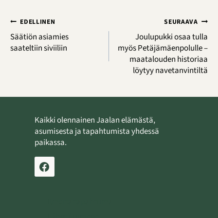
Artikkelien
EDELLINEN
SEURAAVA
selaus
Säätiön asiamies
Joulupukki osaa tulla
saateltiin siviiliin
myös Petäjämäenpolulle –
maatalouden historiaa
löytyy navetanvintiltä
Kaikki olennainen Jaalan elämästä,
asumisesta ja tapahtumista yhdessä
paikassa.
Ilmoita tapahtuma
Lähetä uutinen