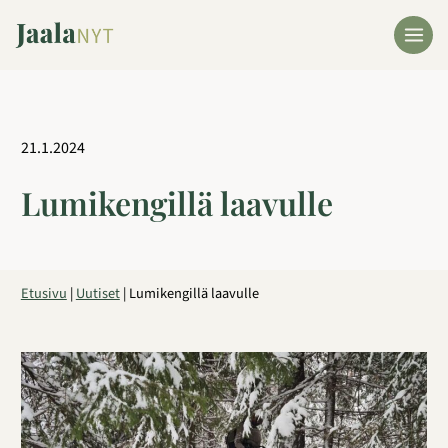
Siirry
sisältöön
21.1.2024
Lumikengillä laavulle
Etusivu
|
Uutiset
|
Lumikengillä laavulle