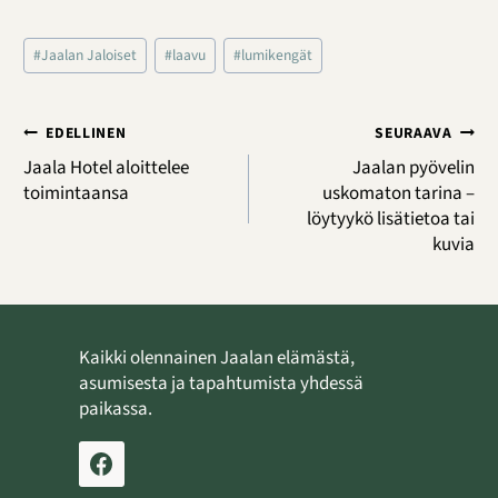
Avainsanat:
#
Jaalan Jaloiset
#
laavu
#
lumikengät
Artikkelien
EDELLINEN
SEURAAVA
selaus
Jaala Hotel aloittelee
Jaalan pyövelin
toimintaansa
uskomaton tarina –
löytyykö lisätietoa tai
kuvia
Kaikki olennainen Jaalan elämästä,
asumisesta ja tapahtumista yhdessä
paikassa.