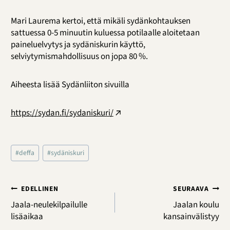
Mari Laurema kertoi, että mikäli sydänkohtauksen
sattuessa 0-5 minuutin kuluessa potilaalle aloitetaan
paineluelvytys ja sydäniskurin käyttö,
selviytymismahdollisuus on jopa 80 %.
Aiheesta lisää Sydänliiton sivuilla
https://sydan.fi/sydaniskuri/
Avainsanat:
#
deffa
#
sydäniskuri
Artikkelien
EDELLINEN
SEURAAVA
selaus
Jaala-neulekilpailulle
Jaalan koulu
lisäaikaa
kansainvälistyy