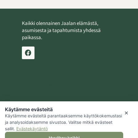
Kaikki olennainen Jaalan elämästä,
asumisesta ja tapahtumista yhdessä
paikassa.
Ilmoita tapahtuma
Lähetä uutinen
Käytämme evästeitä
Jaalan kotiseutusäätiö
×
Käytämme evästeitä parantaaksemme käyttökokemustasi
Kouvolan kaupunki
ja analysoidaksemme sivustoa. Valitse mitkä evästeet
sallit.
Evästekäytäntö
Hyväksy kaikki