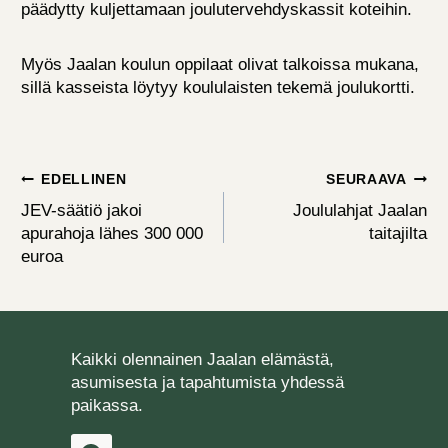
päädytty kuljettamaan joulutervehdyskassit koteihin.
Myös Jaalan koulun oppilaat olivat talkoissa mukana,
sillä kasseista löytyy koululaisten tekemä joulukortti.
Artikkelien
EDELLINEN
SEURAAVA
selaus
JEV-säätiö jakoi
Joululahjat Jaalan
apurahoja lähes 300 000
taitajilta
euroa
Kaikki olennainen Jaalan elämästä,
asumisesta ja tapahtumista yhdessä
paikassa.