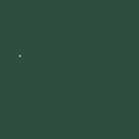
Jaalan kotiseutusäätiö