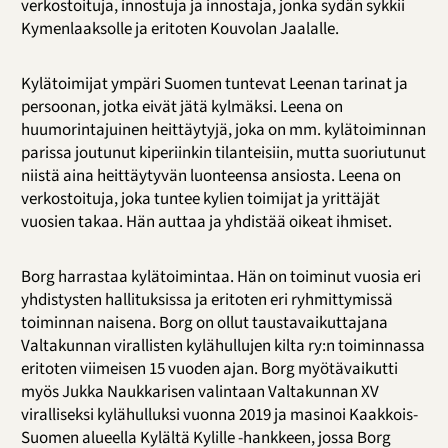
verkostoituja, innostuja ja innostaja, jonka sydän sykkii
Kymenlaaksolle ja eritoten Kouvolan Jaalalle.
Kylätoimijat ympäri Suomen tuntevat Leenan tarinat ja
persoonan, jotka eivät jätä kylmäksi. Leena on
huumorintajuinen heittäytyjä, joka on mm. kylätoiminnan
parissa joutunut kiperiinkin tilanteisiin, mutta suoriutunut
niistä aina heittäytyvän luonteensa ansiosta. Leena on
verkostoituja, joka tuntee kylien toimijat ja yrittäjät
vuosien takaa. Hän auttaa ja yhdistää oikeat ihmiset.
Borg harrastaa kylätoimintaa. Hän on toiminut vuosia eri
yhdistysten hallituksissa ja eritoten eri ryhmittymissä
toiminnan naisena. Borg on ollut taustavaikuttajana
Valtakunnan virallisten kylähullujen kilta ry:n toiminnassa
eritoten viimeisen 15 vuoden ajan. Borg myötävaikutti
myös Jukka Naukkarisen valintaan Valtakunnan XV
viralliseksi kylähulluksi vuonna 2019 ja masinoi Kaakkois-
Suomen alueella Kylältä Kylille -hankkeen, jossa Borg