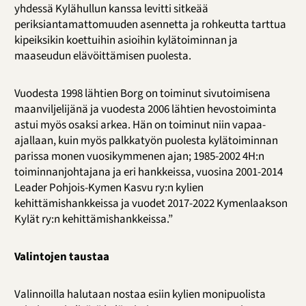
yhdessä Kylähullun kanssa levitti sitkeää
periksiantamattomuuden asennetta ja rohkeutta tarttua
kipeiksikin koettuihin asioihin kylätoiminnan ja
maaseudun elävöittämisen puolesta.
Vuodesta 1998 lähtien Borg on toiminut sivutoimisena
maanviljelijänä ja vuodesta 2006 lähtien hevostoiminta
astui myös osaksi arkea. Hän on toiminut niin vapaa-
ajallaan, kuin myös palkkatyön puolesta kylätoiminnan
parissa monen vuosikymmenen ajan; 1985-2002 4H:n
toiminnanjohtajana ja eri hankkeissa, vuosina 2001-2014
Leader Pohjois-Kymen Kasvu ry:n kylien
kehittämishankkeissa ja vuodet 2017-2022 Kymenlaakson
Kylät ry:n kehittämishankkeissa.”
Valintojen taustaa
Valinnoilla halutaan nostaa esiin kylien monipuolista