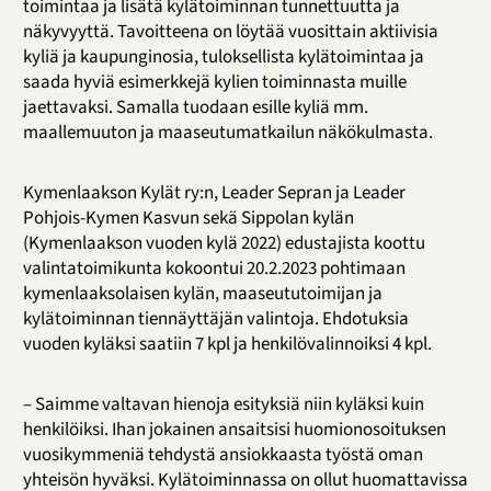
toimintaa ja lisätä kylätoiminnan tunnettuutta ja
näkyvyyttä. Tavoitteena on löytää vuosittain aktiivisia
kyliä ja kaupunginosia, tuloksellista kylätoimintaa ja
saada hyviä esimerkkejä kylien toiminnasta muille
jaettavaksi. Samalla tuodaan esille kyliä mm.
maallemuuton ja maaseutumatkailun näkökulmasta.
Kymenlaakson Kylät ry:n, Leader Sepran ja Leader
Pohjois-Kymen Kasvun sekä Sippolan kylän
(Kymenlaakson vuoden kylä 2022) edustajista koottu
valintatoimikunta kokoontui 20.2.2023 pohtimaan
kymenlaaksolaisen kylän, maaseututoimijan ja
kylätoiminnan tiennäyttäjän valintoja. Ehdotuksia
vuoden kyläksi saatiin 7 kpl ja henkilövalinnoiksi 4 kpl.
– Saimme valtavan hienoja esityksiä niin kyläksi kuin
henkilöiksi. Ihan jokainen ansaitsisi huomionosoituksen
vuosikymmeniä tehdystä ansiokkaasta työstä oman
yhteisön hyväksi. Kylätoiminnassa on ollut huomattavissa