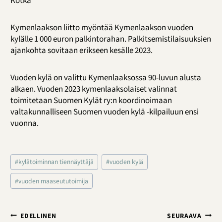
Kotka
Kymenlaakson liitto myöntää Kymenlaakson vuoden
kylälle 1 000 euron palkintorahan. Palkitsemistilaisuuksien
ajankohta sovitaan erikseen kesälle 2023.
Vuoden kylä on valittu Kymenlaaksossa 90-luvun alusta
alkaen. Vuoden 2023 kymenlaaksolaiset valinnat
toimitetaan Suomen Kylät ry:n koordinoimaan
valtakunnalliseen Suomen vuoden kylä -kilpailuun ensi
vuonna.
Avainsanat:
#
kylätoiminnan tiennäyttäjä
#
vuoden kylä
#
vuoden maaseututoimija
Artikkelien
EDELLINEN
SEURAAVA