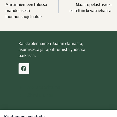
selaus
Martinniemeen tulossa
Maastopelastusreki
mahdollisesti
esiteltiin kevätriehassa
luonnonsuojelualue
Kaikki olennainen Jaalan elämästä,
asumisesta ja tapahtumista yhdessä
paikassa.
Ilmoita tapahtuma
Lähetä uutinen
Käytämme evästeitä