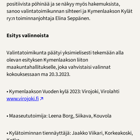
positiivista pöhinää ja se näkyy myös hakemuksista,
sanoo valintatoimikunnan sihteeri ja Kymenlaakson Kylät
ry:n toiminnanjohtaja Elina Seppänen.
Esitys valinnoista
Valintatoimikunta päätyi yksimielisesti tekemään alla
olevan esityksen Kymenlaakson liiton
maakuntahallitukselle, joka vahvistaisi valinnat
kokouksessaan ma 20.3.2023.
• Kymenlaakson Vuoden kylä 2023: Virojoki, Virolahti
www.virojoki.fi
• Maaseututoimija: Leena Borg, Siikava, Kouvola
• Kylätoiminnan tiennäyttäjä: Jaakko Viikari, Korkeakoski,