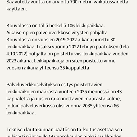
Saavutettavuutta on arvioitu 700 metrin vaikutussädettä
käyttäen.
Kouvolassa on tällä hetkellä 106 leikkipaikkaa.
Aikaisempien palveluverkkoselvitysten pohjalta
Kouvolasta on vuosien 2019-2022 aikana purettu 30
leikkipaikkaa. Lisäksi vuonna 2022 tehdyn päätöksen (tela
4.10.2022) pohjalta on poistettu viisi leikkipaikkaa vuoden
2023 aikana. Leikkipaikkoja on siten poistettu viime
vuosien aikana yhteensä 35 kappaletta.
Palveluverkkoselvityksen esitys poistettavien
leikkipaikojen määrästä vuoteen 2035 mennessä on 43
kappaletta ja uusien rakennettavien määrästä kolme,
jolloin palveluverkossa olisi vuonna 2035 yhteensä 66
leikkipaikkaa.
Teknisen lautakunnan päätös on tarkoitus asettaa sen
julkisesti nähtäville 14 vuorokauden ajaksi asukkaiden