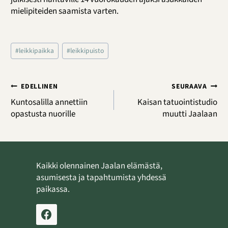
mielipiteiden saamista varten.
Avainsanat:
#
leikkipaikka
#
leikkipuisto
Artikkelien
EDELLINEN
SEURAAVA
selaus
Kuntosalilla annettiin
Kaisan tatuointistudio
opastusta nuorille
muutti Jaalaan
Kaikki olennainen Jaalan elämästä,
asumisesta ja tapahtumista yhdessä
paikassa.