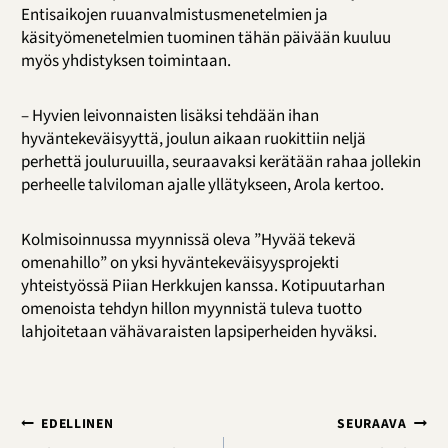
Entisaikojen ruuanvalmistusmenetelmien ja
käsityömenetelmien tuominen tähän päivään kuuluu
myös yhdistyksen toimintaan.
– Hyvien leivonnaisten lisäksi tehdään ihan
hyväntekeväisyyttä, joulun aikaan ruokittiin neljä
perhettä jouluruuilla, seuraavaksi kerätään rahaa jollekin
perheelle talviloman ajalle yllätykseen, Arola kertoo.
Kolmisoinnussa myynnissä oleva ”Hyvää tekevä
omenahillo” on yksi hyväntekeväisyysprojekti
yhteistyössä Piian Herkkujen kanssa. Kotipuutarhan
omenoista tehdyn hillon myynnistä tuleva tuotto
lahjoitetaan vähävaraisten lapsiperheiden hyväksi.
Artikkelien
EDELLINEN
SEURAAVA