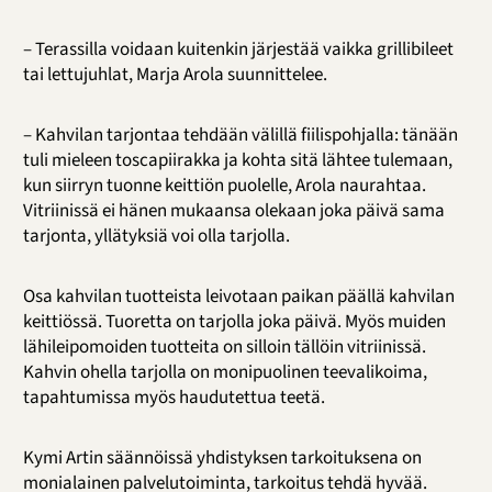
– Terassilla voidaan kuitenkin järjestää vaikka grillibileet
tai lettujuhlat, Marja Arola suunnittelee.
– Kahvilan tarjontaa tehdään välillä fiilispohjalla: tänään
tuli mieleen toscapiirakka ja kohta sitä lähtee tulemaan,
kun siirryn tuonne keittiön puolelle, Arola naurahtaa.
Vitriinissä ei hänen mukaansa olekaan joka päivä sama
tarjonta, yllätyksiä voi olla tarjolla.
Osa kahvilan tuotteista leivotaan paikan päällä kahvilan
keittiössä. Tuoretta on tarjolla joka päivä. Myös muiden
lähileipomoiden tuotteita on silloin tällöin vitriinissä.
Kahvin ohella tarjolla on monipuolinen teevalikoima,
tapahtumissa myös haudutettua teetä.
Kymi Artin säännöissä yhdistyksen tarkoituksena on
monialainen palvelutoiminta, tarkoitus tehdä hyvää.