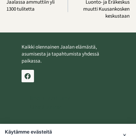
selaus
Jaalassa ammuttiin yli
Luonto- ja Eräkeskus
1300 tulitetta
muutti Kuusankosken
keskustaan
Kaikki olennainen Jaalan elämästä,
asumisesta ja tapahtumista yhdessä
paikassa.
Ilmoita tapahtuma
Lähetä uutinen
Käytämme evästeitä
Jaalan kotiseutusäätiö
×