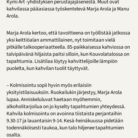
Kymi Art -yhdistyksen perustajajäsenestä. Muut ovat
kahvilassa pääasiassa työskentelevä Marja Arola ja Manu
Arola.
Marja Arola kertoo, että tavoitteena on työllistää jatkossa
yksi keittiöalan ammattilainen, nyt toimitaan vielä
pitkälle talkooperiaatteella. 85-paikkaisessa kahviossa on
talvipäivänä hiljaista paitsi silloin, kun Kouvolatalossa on
tapahtumia. Lisätilaa löytyy kahvittelijoille lämpiön
puolelta, kun kahvilan tuolit täyttyvät.
– Kolmisointu sopii hyvin myös erilaisiin
yksityistilaisuuksiin. Ruokailukin järjestyy, Marja Arola
lupaa. Anniskeluluvat haetaan myöhemmin,
alkoholitarjoilua on jo kyselty tapahtumien yhteydessä.
Kahvila kolmisointu on avoinna tiistaista perjantaihin
9.30-17 ja lauantaisin 9-14. Kesä-heinäkuussa pidetään
todennäköisesti taukoa, kun talo hiljenee tapahtumien
osalta.