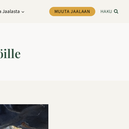
a Jaalasta
MUUTA JAALAAN
HAKU
ille