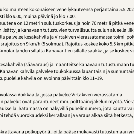
 kolmanteen kokonaiseen veneilykauteensa perjantaina 5.5.20
i klo 9.00, muina päivinä jo klo 7.00.
uutena on 12 metrin sulutuskorkeus ja noin 70 metriä pitkä vene
on lisätty ja kanavaan tutustuvien turvallisuutta sulun alueella li
la palvelee kesäkahvila ja Virtakiven vierassatamassa toimii pol
ajoitus on 9 km/h (5 solmua). Rajoitus koskee koko 5,5 km pitk
imolanlahden sillalta Kanavantien sillalle saakka, ja se koskee 
 kesäkahvila (säävaraus) ja maanteitse kanavaan tutustumaan tul
 Kanavan kahvila palvelee toukokuussa lauantaisin ja sunnuntais
upuolelle kahvila on avoinna päivittäin klo 11–19.
volassa Voikkaalla, jossa palvelee Virtakiven vierassatama.
an palvelut ovat parantuneet mm. polttoainejakelun myötä. Vie
auksella. Satamassa on näkyvillä puhelinnumero, jota kautta va
 tehdä vuorokaudeksi kerrallaan ja varaus alkaa siitä hetkestä,
krattavana polkupyöriä, joilla pääse mukavasti tutustumaan ym