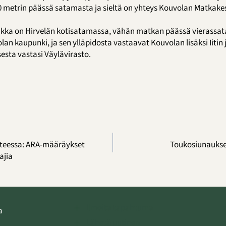
0 metrin päässä satamasta ja sieltä on yhteys Kouvolan Matkake
aikka on Hirvelän kotisatamassa, vähän matkan päässä vierassa
n kaupunki, ja sen ylläpidosta vastaavat Kouvolan lisäksi Iitin 
sta vastasi Väylävirasto.
nteessa: ARA-määräykset
Toukosiunaukses
ajia
Ilmoita tapahtuma
a
Lähetä uutinen