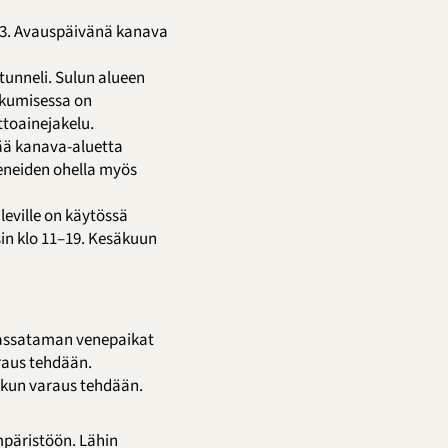
23. Avauspäivänä kanava
tunneli. Sulun alueen
ikkumisessa on
ttoainejakelu.
ää kanava-aluetta
veneiden ohella myös
eville on käytössä
in klo 11–19. Kesäkuun
rassataman venepaikat
raus tehdään.
 kun varaus tehdään.
päristöön. Lähin