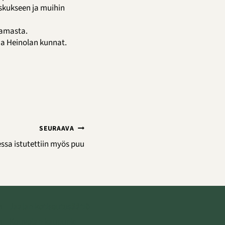
skukseen ja muihin
tamasta.
ja Heinolan kunnat.
SEURAAVA
sa istutettiin myös puu
Jaalan kotiseutusäätiö
Kouvolan kaupunki