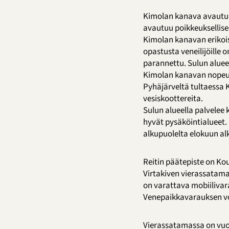
Kimolan kanava avautuu
avautuu poikkeuksellisest
Kimolan kanavan erikois
opastusta veneilijöille 
parannettu. Sulun alueel
Kimolan kanavan nopeusr
Pyhäjärveltä tultaessa K
vesiskoottereita.
Sulun alueella palvelee
hyvät pysäköintialueet.
alkupuolelta elokuun alk
Reitin päätepiste on Kou
Virtakiven vierassatam
on varattava mobiilivar
Venepaikkavarauksen voi
Vierassatamassa on vuo