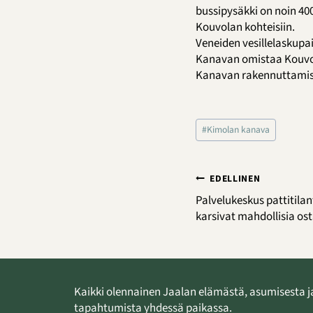
bussipysäkki on noin 40
Kouvolan kohteisiin.
Veneiden vesillelaskup
Kanavan omistaa Kouvola
Kanavan rakennuttamise
Avainsanat:
#
Kimolan kanava
Artikkelien
EDELLINEN
selaus
Palvelukeskus pattitila
karsivat mahdollisia ost
Kaikki olennainen Jaalan elämästä, asumisesta j
tapahtumista yhdessä paikassa.