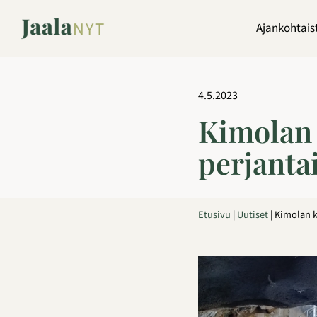
Siirry
sisältöön
Ajankohtais
4.5.2023
Kimolan 
perjantai
Etusivu
|
Uutiset
|
Kimolan k