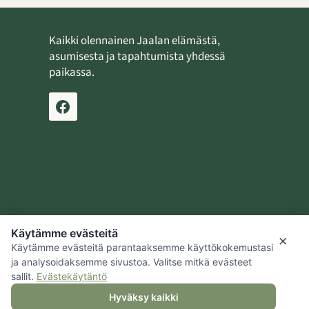
Kaikki olennainen Jaalan elämästä,
asumisesta ja tapahtumista yhdessä
paikassa.
Ilmoita tapahtuma
Lähetä uutinen
Käytämme evästeitä
Jaalan kotiseutusäätiö
×
Käytämme evästeitä parantaaksemme käyttökokemustasi
Kouvolan kaupunki
ja analysoidaksemme sivustoa. Valitse mitkä evästeet
sallit.
Evästekäytäntö
Hyväksy kaikki