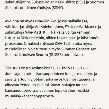
sukututkijat ry, Sukuseurojen Keskusliitto (SSK) ja Suomen
Sukuhistoriallinen Yhdistys (SSHY).
Avoinna on myös DNA-klinikka, jossa paikalla FM,
väitöskirjatutkija Ari Kolehmainen, FM Jere Markkanen ja
sukututkija Ville-Matti Kiili. Paikalla voi tarkemmin
tutustua DNA-testeihin, niiden tekemiseen ja käytännön
prosessiin. Omakustanteisen DNA- testin teko myös
mahdollinen. Voit tutustua myös Suomen Geneettisen
Sukututkimuksen Seuran (SUGES) toimintaan.
Tilaisuus on Kouvolatalossa 8.11. kello 11.30-17.00.
Juontajana toimii k
ansanperinteen
tutkija,
muusikko
ja
säveltäjä Jouni
Sjöblom, joka myös luennoi iltapäivällä
aiheesta Petter
Lax
ja
Jussi
Kouvo
-sukujen
tarinat
kansanoopperoissa. Luennon lopuksi Jouni esittää
musiikkia kansanoopperoista.