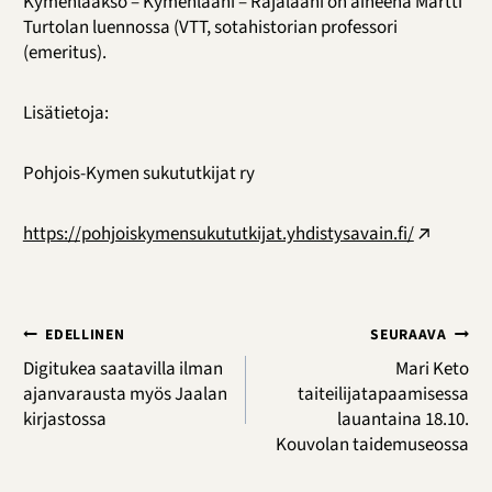
Kymenlaakso – Kymenlääni – Rajalääni on aiheena Martti
Turtolan luennossa (VTT, sotahistorian professori
(emeritus).
Lisätietoja:
Pohjois-Kymen sukututkijat ry
https://pohjoiskymensukututkijat.yhdistysavain.fi/
Artikkelien
EDELLINEN
SEURAAVA
selaus
Digitukea saatavilla ilman
Mari Keto
ajanvarausta myös Jaalan
taiteilijatapaamisessa
kirjastossa
lauantaina 18.10.
Kouvolan taidemuseossa