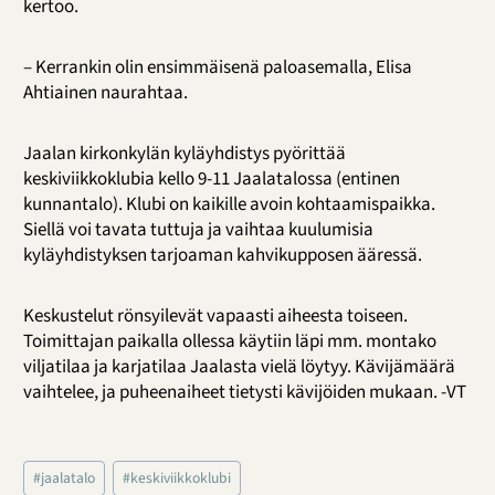
kertoo.
– Kerrankin olin ensimmäisenä paloasemalla, Elisa
Ahtiainen naurahtaa.
Jaalan kirkonkylän kyläyhdistys pyörittää
keskiviikkoklubia kello 9-11 Jaalatalossa (entinen
kunnantalo). Klubi on kaikille avoin kohtaamispaikka.
Siellä voi tavata tuttuja ja vaihtaa kuulumisia
kyläyhdistyksen tarjoaman kahvikupposen ääressä.
Keskustelut rönsyilevät vapaasti aiheesta toiseen.
Toimittajan paikalla ollessa käytiin läpi mm. montako
viljatilaa ja karjatilaa Jaalasta vielä löytyy. Kävijämäärä
vaihtelee, ja puheenaiheet tietysti kävijöiden mukaan. -VT
Avainsanat:
#
jaalatalo
#
keskiviikkoklubi