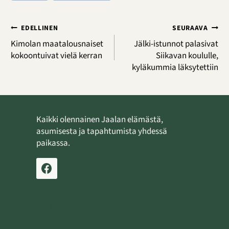
Artikkelien
EDELLINEN
SEURAAVA
selaus
Kimolan maatalousnaiset
Jälki-istunnot palasivat
kokoontuivat vielä kerran
Siikavan koululle,
kyläkummia läksytettiin
Kaikki olennainen Jaalan elämästä,
asumisesta ja tapahtumista yhdessä
paikassa.
Ilmoita tapahtuma
Lähetä uutinen