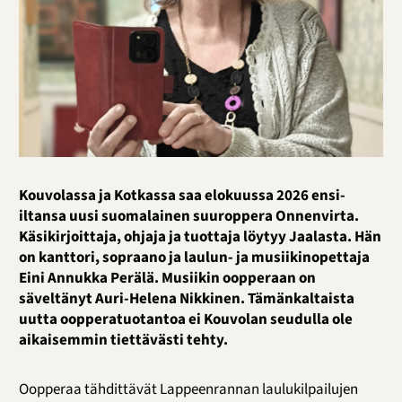
Kouvolassa ja Kotkassa saa elokuussa 2026 ensi-
iltansa uusi suomalainen suuroppera Onnenvirta.
Käsikirjoittaja, ohjaja ja tuottaja löytyy Jaalasta. Hän
on kanttori, sopraano ja laulun- ja musiikinopettaja
Eini Annukka Perälä. Musiikin oopperaan on
säveltänyt Auri-Helena Nikkinen. Tämänkaltaista
uutta oopperatuotantoa ei Kouvolan seudulla ole
aikaisemmin tiettävästi tehty.
Oopperaa tähdittävät Lappeenrannan laulukilpailujen