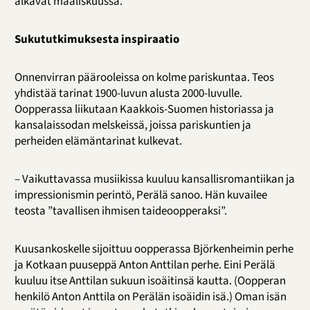
alkavat maaliskuussa.
Sukututkimuksesta inspiraatio
Onnenvirran päärooleissa on kolme pariskuntaa. Teos
yhdistää tarinat 1900-luvun alusta 2000-luvulle.
Oopperassa liikutaan Kaakkois-Suomen historiassa ja
kansalaissodan melskeissä, joissa pariskuntien ja
perheiden elämäntarinat kulkevat.
– Vaikuttavassa musiikissa kuuluu kansallisromantiikan ja
impressionismin perintö, Perälä sanoo. Hän kuvailee
teosta ”tavallisen ihmisen taideoopperaksi”.
Kuusankoskelle sijoittuu oopperassa Björkenheimin perhe
ja Kotkaan puuseppä Anton Anttilan perhe. Eini Perälä
kuuluu itse Anttilan sukuun isoäitinsä kautta. (Oopperan
henkilö Anton Anttila on Perälän isoäidin isä.) Oman isän