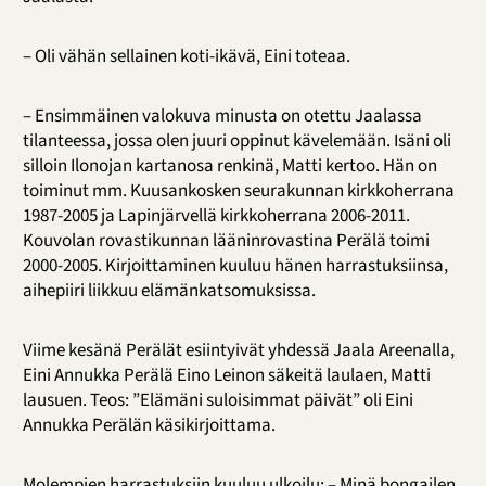
– Oli vähän sellainen koti-ikävä, Eini toteaa.
– Ensimmäinen valokuva minusta on otettu Jaalassa
tilanteessa, jossa olen juuri oppinut kävelemään. Isäni oli
silloin Ilonojan kartanosa renkinä, Matti kertoo. Hän on
toiminut mm. Kuusankosken seurakunnan kirkkoherrana
1987-2005 ja Lapinjärvellä kirkkoherrana 2006-2011.
Kouvolan rovastikunnan lääninrovastina Perälä toimi
2000-2005. Kirjoittaminen kuuluu hänen harrastuksiinsa,
aihepiiri liikkuu elämänkatsomuksissa.
Viime kesänä Perälät esiintyivät yhdessä Jaala Areenalla,
Eini Annukka Perälä Eino Leinon säkeitä laulaen, Matti
lausuen. Teos: ”Elämäni suloisimmat päivät” oli Eini
Annukka Perälän käsikirjoittama.
Molempien harrastuksiin kuuluu ulkoilu: – Minä bongailen