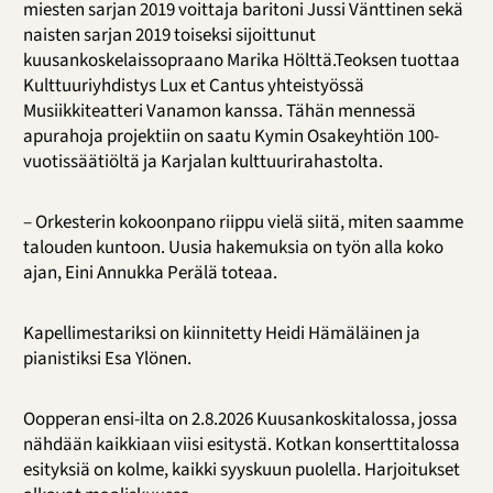
miesten sarjan 2019 voittaja baritoni Jussi Vänttinen sekä
naisten sarjan 2019 toiseksi sijoittunut
kuusankoskelaissopraano Marika Hölttä.Teoksen tuottaa
Kulttuuriyhdistys Lux et Cantus yhteistyössä
Musiikkiteatteri Vanamon kanssa. Tähän mennessä
apurahoja projektiin on saatu Kymin Osakeyhtiön 100-
vuotissäätiöltä ja Karjalan kulttuurirahastolta.
– Orkesterin kokoonpano riippu vielä siitä, miten saamme
talouden kuntoon. Uusia hakemuksia on työn alla koko
ajan, Eini Annukka Perälä toteaa.
Kapellimestariksi on kiinnitetty Heidi Hämäläinen ja
pianistiksi Esa Ylönen.
Oopperan ensi-ilta on 2.8.2026 Kuusankoskitalossa, jossa
nähdään kaikkiaan viisi esitystä. Kotkan konserttitalossa
esityksiä on kolme, kaikki syyskuun puolella. Harjoitukset