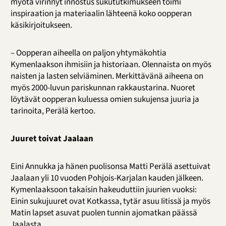
myötä virinnyt innostus sukututkimukseen toimi
inspiraation ja materiaalin lähteenä koko oopperan
käsikirjoitukseen.
– Oopperan aiheella on paljon yhtymäkohtia
Kymenlaakson ihmisiin ja historiaan. Olennaista on myös
naisten ja lasten selviäminen. Merkittävänä aiheena on
myös 2000-luvun pariskunnan rakkaustarina. Nuoret
löytävät oopperan kuluessa omien sukujensa juuria ja
tarinoita, Perälä kertoo.
Juuret toivat Jaalaan
Eini Annukka ja hänen puolisonsa Matti Perälä asettuivat
Jaalaan yli 10 vuoden Pohjois-Karjalan kauden jälkeen.
Kymenlaaksoon takaisin hakeuduttiin juurien vuoksi:
Einin sukujuuret ovat Kotkassa, tytär asuu Iitissä ja myös
Matin lapset asuvat puolen tunnin ajomatkan päässä
Jaalasta.