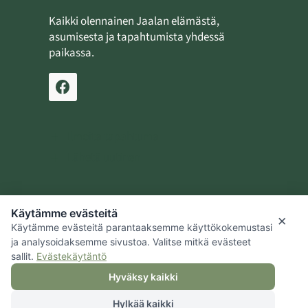
Kaikki olennainen Jaalan elämästä,
asumisesta ja tapahtumista yhdessä
paikassa.
Ilmoita tapahtuma
Lähetä uutinen
Käytämme evästeitä
Jaalan kotiseutusäätiö
×
Käytämme evästeitä parantaaksemme käyttökokemustasi
Kouvolan kaupunki
ja analysoidaksemme sivustoa. Valitse mitkä evästeet
sallit.
Evästekäytäntö
Hyväksy kaikki
Hylkää kaikki