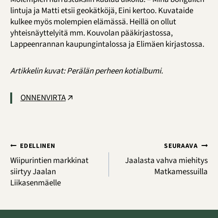
lintuja ja Matti etsii geokätköjä, Eini kertoo. Kuvataide
kulkee myös molempien elämässä. Heillä on ollut
yhteisnäyttelyitä mm. Kouvolan pääkirjastossa,
Lappeenrannan kaupungintalossa ja Elimäen kirjastossa.
Artikkelin kuvat: Perälän perheen kotialbumi.
ONNENVIRTA
Artikkelien
EDELLINEN
SEURAAVA
selaus
Wiipurintien markkinat
Jaalasta vahva miehitys
siirtyy Jaalan
Matkamessuilla
Liikasenmäelle