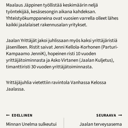
Maalaus Jäppinen työllistää keskimäärin neljä
työntekijää, kesäsesongin aikana kahdeksan.
Yhteistyökumppaneina ovat vuosien varrella olleet lähes
kaikki jaalalaiset rakennusalan yritykset.
Jaalan Yrittäjät jakoi juhlissaan myös kaksi yrittäjäristiä
jäsenilleen. Ristit saivat Jenni Kellola-Korhonen (Parturi-
Kampaamo JenniK), hopeinen risti 10 vuoden
yrittäjätoiminnasta ja Asko Virtanen (Jaalan Kuljetus),
timanttiristi 30 vuoden yrittäjätoiminnasta.
Yrittäjäjuhlia vietettiin ravintola Vanhassa Kelossa
Jaalassa.
Artikkelien
EDELLINEN
SEURAAVA
selaus
Minnan Unelma sulkeutui
Jaalan terveysasema