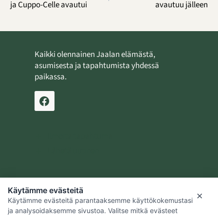
ja Cuppo-Celle avautui
avautuu jälleen
Kaikki olennainen Jaalan elämästä,
asumisesta ja tapahtumista yhdessä
paikassa.
Ilmoita tapahtuma
Lähetä uutinen
Käytämme evästeitä
Jaalan kotiseutusäätiö
×
Käytämme evästeitä parantaaksemme käyttökokemustasi
Kouvolan kaupunki
ja analysoidaksemme sivustoa. Valitse mitkä evästeet