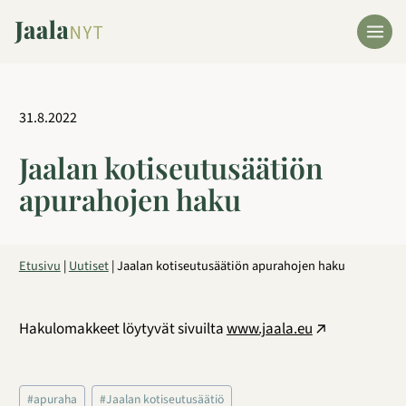
Siirry
sisältöön
31.8.2022
Jaalan kotiseutusäätiön
apurahojen haku
Etusivu
|
Uutiset
|
Jaalan kotiseutusäätiön apurahojen haku
Hakulomakkeet löytyvät sivuilta
www.jaala.eu
Avainsanat:
#
apuraha
#
Jaalan kotiseutusäätiö