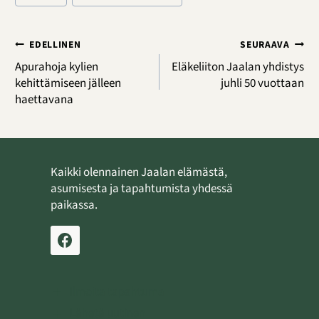
Artikkelien
EDELLINEN
SEURAAVA
selaus
Apurahoja kylien
Eläkeliiton Jaalan yhdistys
kehittämiseen jälleen
juhli 50 vuottaan
haettavana
Kaikki olennainen Jaalan elämästä,
asumisesta ja tapahtumista yhdessä
paikassa.
Ilmoita tapahtuma
Lähetä uutinen