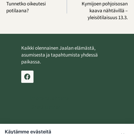
selaus
Tunnetko oikeutesi
Kymijoen pohjoisosan
potilaana?
kaava nähtävillä –
yleisötilaisuus 13.3.
Kaikki olennainen Jaalan elämästä,
asumisesta ja tapahtumista yhdessä
paikassa.
Ilmoita tapahtuma
Lähetä uutinen
Käytämme evästeitä