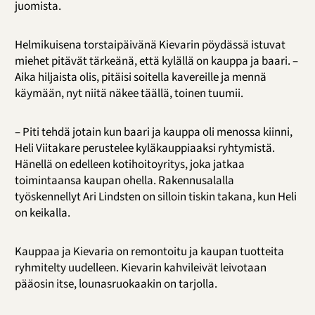
juomista.
Helmikuisena torstaipäivänä Kievarin pöydässä istuvat
miehet pitävät tärkeänä, että kylällä on kauppa ja baari. –
Aika hiljaista olis, pitäisi soitella kavereille ja mennä
käymään, nyt niitä näkee täällä, toinen tuumii.
– Piti tehdä jotain kun baari ja kauppa oli menossa kiinni,
Heli Viitakare perustelee kyläkauppiaaksi ryhtymistä.
Hänellä on edelleen kotihoitoyritys, joka jatkaa
toimintaansa kaupan ohella. Rakennusalalla
työskennellyt Ari Lindsten on silloin tiskin takana, kun Heli
on keikalla.
Kauppaa ja Kievaria on remontoitu ja kaupan tuotteita
ryhmitelty uudelleen. Kievarin kahvileivät leivotaan
pääosin itse, lounasruokaakin on tarjolla.