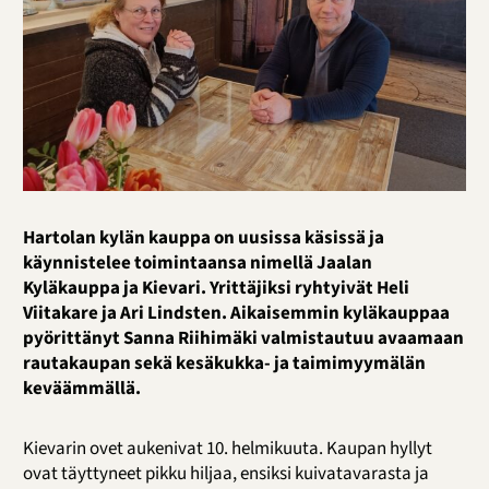
Hartolan kylän kauppa on uusissa käsissä ja
käynnistelee toimintaansa nimellä Jaalan
Kyläkauppa ja Kievari. Yrittäjiksi ryhtyivät Heli
Viitakare ja Ari Lindsten. Aikaisemmin kyläkauppaa
pyörittänyt Sanna Riihimäki valmistautuu avaamaan
rautakaupan sekä kesäkukka- ja taimimyymälän
keväämmällä.
Kievarin ovet aukenivat 10. helmikuuta. Kaupan hyllyt
ovat täyttyneet pikku hiljaa, ensiksi kuivatavarasta ja