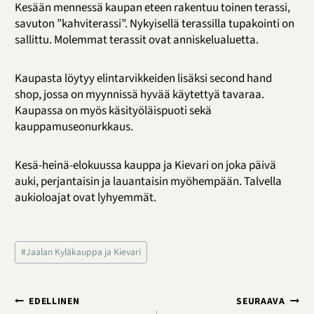
Kesään mennessä kaupan eteen rakentuu toinen terassi,
savuton ”kahviterassi”. Nykyisellä terassilla tupakointi on
sallittu. Molemmat terassit ovat anniskelualuetta.
Kaupasta löytyy elintarvikkeiden lisäksi second hand
shop, jossa on myynnissä hyvää käytettyä tavaraa.
Kaupassa on myös käsityöläispuoti sekä
kauppamuseonurkkaus.
Kesä-heinä-elokuussa kauppa ja Kievari on joka päivä
auki, perjantaisin ja lauantaisin myöhempään. Talvella
aukioloajat ovat lyhyemmät.
Avainsanat:
#
Jaalan Kyläkauppa ja Kievari
Artikkelien
EDELLINEN
SEURAAVA