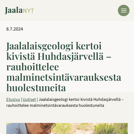
Siirry
sisältöön
8.7.2024
Jaalalaisgeologi kertoi
kivistä Huhdasjärvellä –
rauhoittelee
malminetsintävarauksesta
huolestuneita
Etusivu
|
Uutiset
|
Jaalalaisgeologi kertoi kivistä Huhdasjärvellä –
rauhoittelee malminetsintävarauksesta huolestuneita