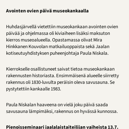
Avointen ovien päivä museokankaalla
Huhdasjärvellä vietettiin museokankaan avointen ovien
päivää ja ohjelmassa oli kiviaiheen lisäksi maksuton
kierros museoalueella. Opastamassa olivat Mira
Hinkkanen Kouvolan matkailuoppaista sekä Jaalan
kotiseutuyhdistyksen puheenjohtaja Paula Niskala.
Kierrokselle osallistuneet saivat tietoa museokankaan
rakennusten historiasta. Ensimmäisenä alueelle siirretty
rakennus oli 1830-luvulta peräisin oleva savusauna. Se
pystytettiin kankaalle 1983.
Paula Niskalan haaveena on vielä joku päivä saada
savusauna lämpimäksi, rakennus on hyvässä kunnossa.
Pienoisseminaari jaalalaistaiteilijan vaiheista 13.7.