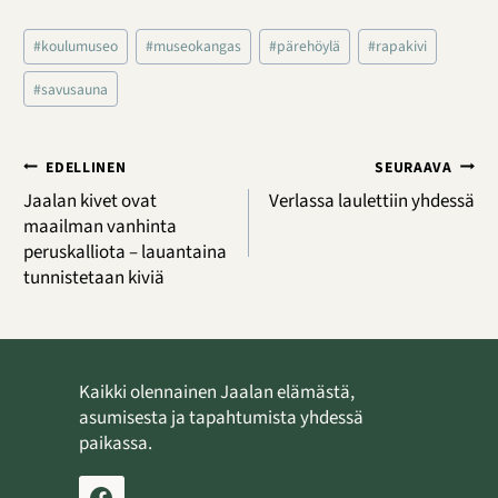
Avainsanat:
#
koulumuseo
#
museokangas
#
pärehöylä
#
rapakivi
#
savusauna
Artikkelien
EDELLINEN
SEURAAVA
selaus
Jaalan kivet ovat
Verlassa laulettiin yhdessä
maailman vanhinta
peruskalliota – lauantaina
tunnistetaan kiviä
Kaikki olennainen Jaalan elämästä,
asumisesta ja tapahtumista yhdessä
paikassa.