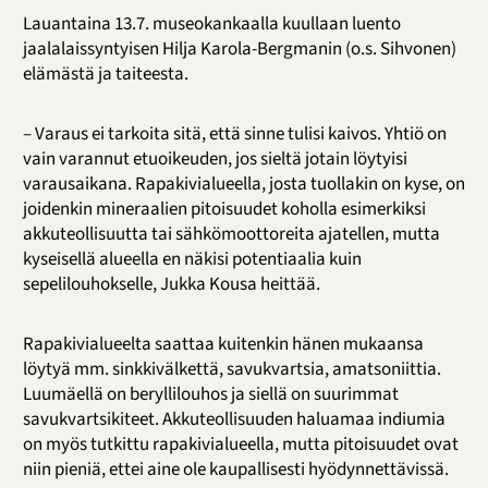
Lauantaina 13.7. museokankaalla kuullaan luento
jaalalaissyntyisen Hilja Karola-Bergmanin (o.s. Sihvonen)
elämästä ja taiteesta.
– Varaus ei tarkoita sitä, että sinne tulisi kaivos. Yhtiö on
vain varannut etuoikeuden, jos sieltä jotain löytyisi
varausaikana. Rapakivialueella, josta tuollakin on kyse, on
joidenkin mineraalien pitoisuudet koholla esimerkiksi
akkuteollisuutta tai sähkömoottoreita ajatellen, mutta
kyseisellä alueella en näkisi potentiaalia kuin
sepelilouhokselle, Jukka Kousa heittää.
Rapakivialueelta saattaa kuitenkin hänen mukaansa
löytyä mm. sinkkivälkettä, savukvartsia, amatsoniittia.
Luumäellä on beryllilouhos ja siellä on suurimmat
savukvartsikiteet. Akkuteollisuuden haluamaa indiumia
on myös tutkittu rapakivialueella, mutta pitoisuudet ovat
niin pieniä, ettei aine ole kaupallisesti hyödynnettävissä.