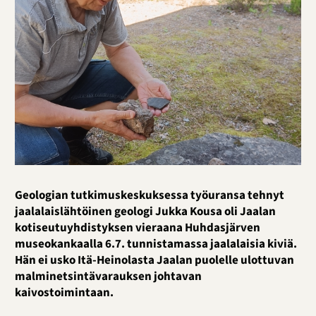
Geologian tutkimuskeskuksessa työuransa tehnyt
jaalalaislähtöinen geologi Jukka Kousa oli Jaalan
kotiseutuyhdistyksen vieraana Huhdasjärven
museokankaalla 6.7. tunnistamassa jaalalaisia kiviä.
Hän ei usko Itä-Heinolasta Jaalan puolelle ulottuvan
malminetsintävarauksen johtavan
kaivostoimintaan.