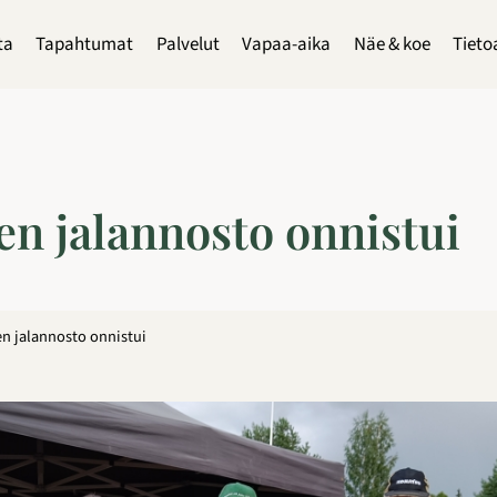
ta
Tapahtumat
Palvelut
Vapaa-aika
Näe & koe
Tieto
nen jalannosto onnistui
en jalannosto onnistui