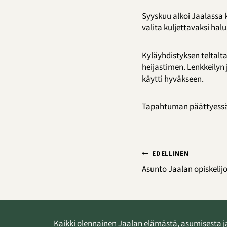
Syyskuu alkoi Jaalassa k
valita kuljettavaksi halu
Kyläyhdistyksen teltalta
heijastimen. Lenkkeilyn
käytti hyväkseen.
Tapahtuman päättyessä J
Artikkelien
EDELLINEN
selaus
Asunto Jaalan opiskelijo
Kaikki olennainen Jaalan elämästä, asumisesta j