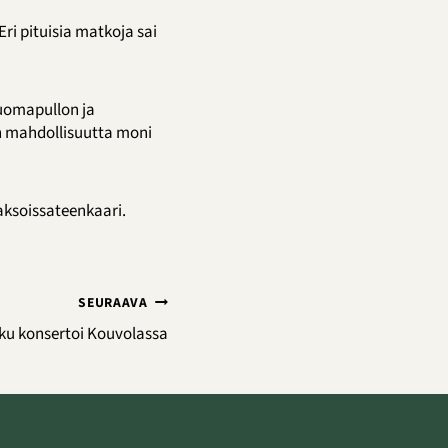
ri pituisia matkoja sai
juomapullon ja
in mahdollisuutta moni
aksoissateenkaari.
SEURAAVA
ku konsertoi Kouvolassa
Jaalan kotiseutusäätiö