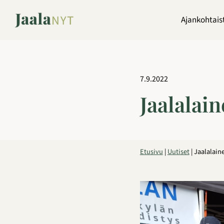
Siirry
sisältöön
Ajankohtais
7.9.2022
Jaalalai
Etusivu
|
Uutiset
|
Jaalalain