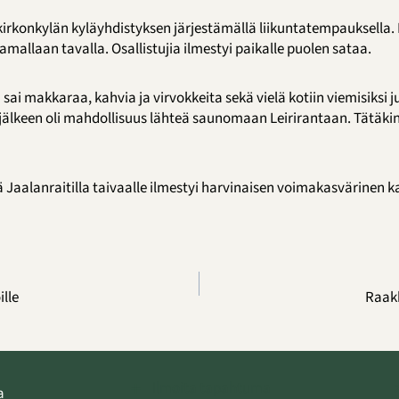
irkonkylän kyläyhdistyksen järjestämällä liikuntatempauksella. E
amallaan tavalla. Osallistujia ilmestyi paikalle puolen sataa.
 sai makkaraa, kahvia ja virvokkeita sekä vielä kotiin viemisiksi 
 jälkeen oli mahdollisuus lähteä saunomaan Leirirantaan. Tätäk
aalanraitilla taivaalle ilmestyi harvinaisen voimakasvärinen k
ille
Raak
Ilmoita tapahtuma
a