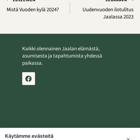
Artikkelien
selaus
Mistä Vuoden kylä 2024?
Uudenvuoden ilotulitus
Jaalassa 2023
Kaikki olennainen Jaalan elämästä,
asumisesta ja tapahtumista yhdessä
paikassa.
Ilmoita tapahtuma
Lähetä uutinen
Käytämme evästeitä
Jaalan kotiseutusäätiö
×