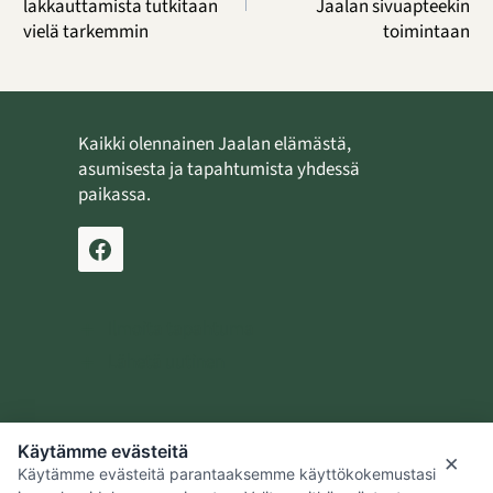
lakkauttamista tutkitaan
Jaalan sivuapteekin
vielä tarkemmin
toimintaan
Kaikki olennainen Jaalan elämästä,
asumisesta ja tapahtumista yhdessä
paikassa.
Ilmoita tapahtuma
Lähetä uutinen
Käytämme evästeitä
Jaalan kotiseutusäätiö
×
Käytämme evästeitä parantaaksemme käyttökokemustasi