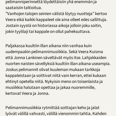
pelimanniperinnettä löydettäisiin yhä enemmän ja
saataisiin taltioitua.
”Vanhojen talojen seinien välistä löytyy nuotteja” kertoo
Veera eikä kaikki kappaleet ole aina olleet edes sallittuja.
Jostain syystä on historiassa aikoja jolloin joku soitin,
jokin tyylilaji tai kappale on ollut paheksuttava.
Paljakassa kuultiin illan aikana niin vanhaa kuin
uudempaakin pelimannimusiikkia. Sekä Veera Kuisma
että Jonna Lankinen säveltävät myös itse. Lahjakkaiden
nuorten naisten sävellyksiä kuultiin illan aikana useampia.
Joskus pelimannit olivat kuuleman mukaan tarkkoja
kappaleistaan ja soittivat niitä vain kerran, ettei kukaan
ehtinyt opetella niitä. Nykyisin meno on toisenlaista ja
musiikkia halutaan opettaa ja jakaa nuoremmille,
kertovat Veera ja Jonna.
Pelimannimusiikkia rytmittää soittajan keho ja jalat
lyövät välillä vahvasti, välillä vienommin tahtia. Kahden