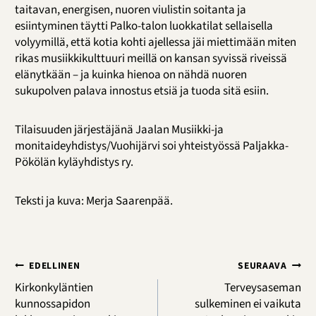
taitavan, energisen, nuoren viulistin soitanta ja
esiintyminen täytti Palko-talon luokkatilat sellaisella
volyymillä, että kotia kohti ajellessa jäi miettimään miten
rikas musiikkikulttuuri meillä on kansan syvissä riveissä
elänytkään – ja kuinka hienoa on nähdä nuoren
sukupolven palava innostus etsiä ja tuoda sitä esiin.
Tilaisuuden järjestäjänä Jaalan Musiikki-ja
monitaideyhdistys/Vuohijärvi soi yhteistyössä Paljakka-
Pökölän kyläyhdistys ry.
Teksti ja kuva: Merja Saarenpää.
Artikkelien
EDELLINEN
SEURAAVA
selaus
Kirkonkyläntien
Terveysaseman
kunnossapidon
sulkeminen ei vaikuta