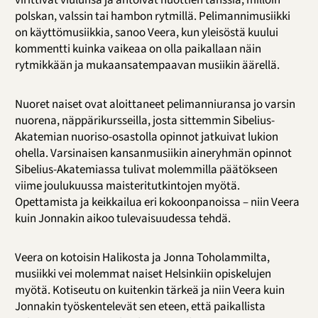
virittivät viulunsa ja antoivat nuottien tanssia, milloin
polskan, valssin tai hambon rytmillä. Pelimannimusiikki
on käyttömusiikkia, sanoo Veera, kun yleisöstä kuului
kommentti kuinka vaikeaa on olla paikallaan näin
rytmikkään ja mukaansatempaavan musiikin äärellä.
Nuoret naiset ovat aloittaneet pelimanniuransa jo varsin
nuorena, näppärikursseilla, josta sittemmin Sibelius-
Akatemian nuoriso-osastolla opinnot jatkuivat lukion
ohella. Varsinaisen kansanmusiikin aineryhmän opinnot
Sibelius-Akatemiassa tulivat molemmilla päätökseen
viime joulukuussa maisteritutkintojen myötä.
Opettamista ja keikkailua eri kokoonpanoissa – niin Veera
kuin Jonnakin aikoo tulevaisuudessa tehdä.
Veera on kotoisin Halikosta ja Jonna Toholammilta,
musiikki vei molemmat naiset Helsinkiin opiskelujen
myötä. Kotiseutu on kuitenkin tärkeä ja niin Veera kuin
Jonnakin työskentelevät sen eteen, että paikallista