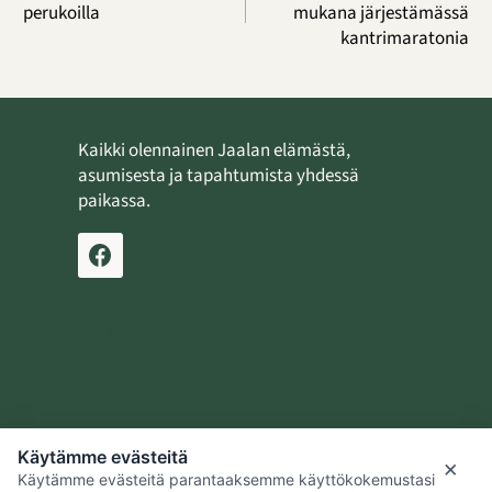
perukoilla
mukana järjestämässä
kantrimaratonia
Kaikki olennainen Jaalan elämästä,
asumisesta ja tapahtumista yhdessä
paikassa.
Ilmoita tapahtuma
Lähetä uutinen
Käytämme evästeitä
Jaalan kotiseutusäätiö
×
Käytämme evästeitä parantaaksemme käyttökokemustasi