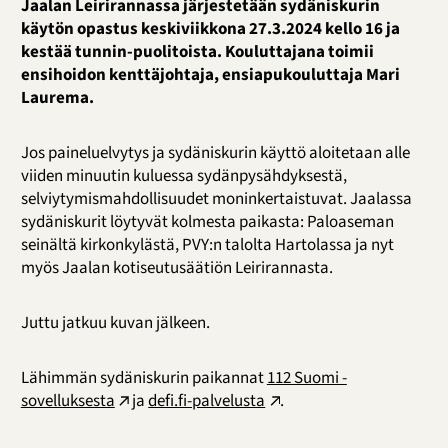
Jaalan Leirirannassa järjestetään sydäniskurin
käytön opastus keskiviikkona 27.3.2024 kello 16 ja
kestää tunnin-puolitoista. Kouluttajana toimii
ensihoidon kenttäjohtaja, ensiapukouluttaja Mari
Laurema.
Jos paineluelvytys ja sydäniskurin käyttö aloitetaan alle
viiden minuutin kuluessa sydänpysähdyksestä,
selviytymismahdollisuudet moninkertaistuvat. Jaalassa
sydäniskurit löytyvät kolmesta paikasta: Paloaseman
seinältä kirkonkylästä, PVY:n talolta Hartolassa ja nyt
myös Jaalan kotiseutusäätiön Leirirannasta.
Juttu jatkuu kuvan jälkeen.
Lähimmän sydäniskurin paikannat
112 Suomi -
sovelluksesta
ja
defi.fi-palvelusta
.