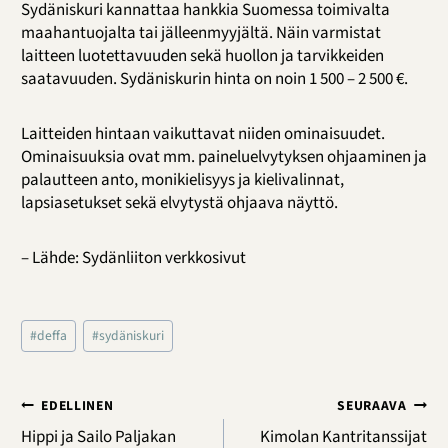
Sydäniskuri kannattaa hankkia Suomessa toimivalta
maahantuojalta tai jälleenmyyjältä. Näin varmistat
laitteen luotettavuuden sekä huollon ja tarvikkeiden
saatavuuden. Sydäniskurin hinta on noin 1 500 – 2 500 €.
Laitteiden hintaan vaikuttavat niiden ominaisuudet.
Ominaisuuksia ovat mm. paineluelvytyksen ohjaaminen ja
palautteen anto, monikielisyys ja kielivalinnat,
lapsiasetukset sekä elvytystä ohjaava näyttö.
– Lähde: Sydänliiton verkkosivut
Avainsanat:
#
deffa
#
sydäniskuri
Artikkelien
EDELLINEN
SEURAAVA
selaus
Hippi ja Sailo Paljakan
Kimolan Kantritanssijat