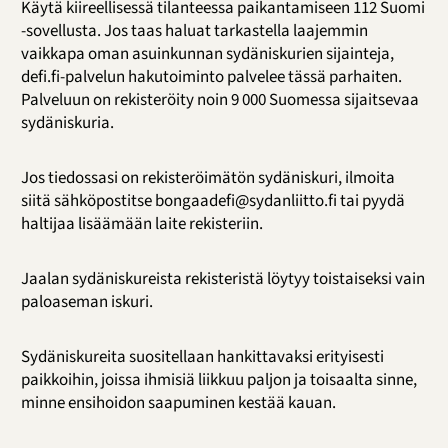
Käytä kiireellisessä tilanteessa paikantamiseen 112 Suomi
-sovellusta. Jos taas haluat tarkastella laajemmin
vaikkapa oman asuinkunnan sydäniskurien sijainteja,
defi.fi-palvelun hakutoiminto palvelee tässä parhaiten.
Palveluun on rekisteröity noin 9 000 Suomessa sijaitsevaa
sydäniskuria.
Jos tiedossasi on rekisteröimätön sydäniskuri, ilmoita
siitä sähköpostitse bongaadefi@sydanliitto.fi tai pyydä
haltijaa lisäämään laite rekisteriin.
Jaalan sydäniskureista rekisteristä löytyy toistaiseksi vain
paloaseman iskuri.
Sydäniskureita suositellaan hankittavaksi erityisesti
paikkoihin, joissa ihmisiä liikkuu paljon ja toisaalta sinne,
minne ensihoidon saapuminen kestää kauan.