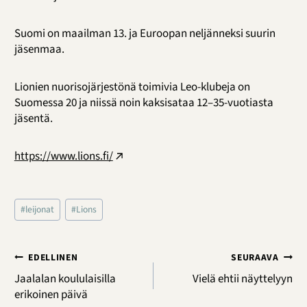
Suomi on maailman 13. ja Euroopan neljänneksi suurin
jäsenmaa.
Lionien nuorisojärjestönä toimivia Leo-klubeja on
Suomessa 20 ja niissä noin kaksisataa 12–35-vuotiasta
jäsentä.
https://www.lions.fi/
Avainsanat:
#
leijonat
#
Lions
Artikkelien
EDELLINEN
SEURAAVA
selaus
Jaalalan koululaisilla
Vielä ehtii näyttelyyn
erikoinen päivä