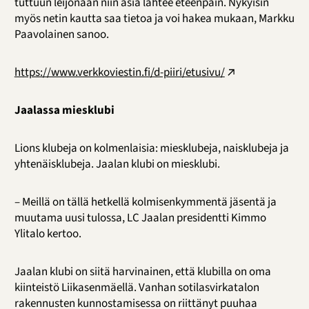
tuttuun leijonaan niin asia lähtee eteenpäin. Nykyisin
myös netin kautta saa tietoa ja voi hakea mukaan, Markku
Paavolainen sanoo.
https://www.verkkoviestin.fi/d-piiri/etusivu/
Jaalassa miesklubi
Lions klubeja on kolmenlaisia: miesklubeja, naisklubeja ja
yhtenäisklubeja. Jaalan klubi on miesklubi.
– Meillä on tällä hetkellä kolmisenkymmentä jäsentä ja
muutama uusi tulossa, LC Jaalan presidentti Kimmo
Ylitalo kertoo.
Jaalan klubi on siitä harvinainen, että klubilla on oma
kiinteistö Liikasenmäellä. Vanhan sotilasvirkatalon
rakennusten kunnostamisessa on riittänyt puuhaa