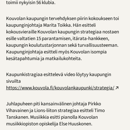
toimii nykyisin 56 klubia.
Kouvolan kaupungin tervehdyksen piirin kokoukseen toi
kaupunginjohtaja Marita Toikka. Hän esitteli
kokousvieraille Kouvolan kaupungin strategiaa nostaen
esille valtatien 15 parantamisen, itärata-hankkeen,
kaupungin koulutustarjonnan sekä turvallisuusteeman.
Kaupunginjohtaja esitteli myös Kouvolan isompia
kesätapahtumia ja matkailukohteita.
Kaupunkistragiaa esittelevä video löytyy kaupungin
sivuilta
https://www.kouvola.fi/kouvolankaupunki/strategia/
Juhlapuheen piti kansainvälinen johtaja Pirkko
Vihavainen ja Lions-liiton strategiaa esitteli Timo
Tanskanen. Musiikkia esitti pianolla Kouvolan
musiikkiopiston opiskelija Else Huuskonen.