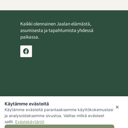
Kaikki olennainen Jaalan elämästä,
asumisesta ja tapahtumista yhdessä
paikassa.
Ilmoita tapahtuma
Lähetä uutinen
Käytämme evästeitä
Jaalan kotiseutusäätiö
×
Käytämme evästeitä parantaaksemme käyttökokemustasi
Kouvolan kaupunki
ja analysoidaksemme sivustoa. Valitse mitkä evästeet
sallit.
Evästekäytäntö