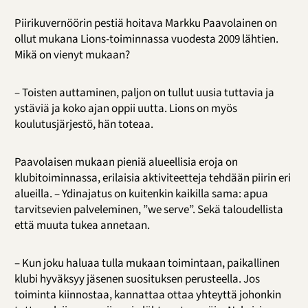
Piirikuvernöörin pestiä hoitava Markku Paavolainen on
ollut mukana Lions-toiminnassa vuodesta 2009 lähtien.
Mikä on vienyt mukaan?
– Toisten auttaminen, paljon on tullut uusia tuttavia ja
ystäviä ja koko ajan oppii uutta. Lions on myös
koulutusjärjestö, hän toteaa.
Paavolaisen mukaan pieniä alueellisia eroja on
klubitoiminnassa, erilaisia aktiviteetteja tehdään piirin eri
alueilla. – Ydinajatus on kuitenkin kaikilla sama: apua
tarvitsevien palveleminen, ”we serve”. Sekä taloudellista
että muuta tukea annetaan.
– Kun joku haluaa tulla mukaan toimintaan, paikallinen
klubi hyväksyy jäsenen suosituksen perusteella. Jos
toiminta kiinnostaa, kannattaa ottaa yhteyttä johonkin