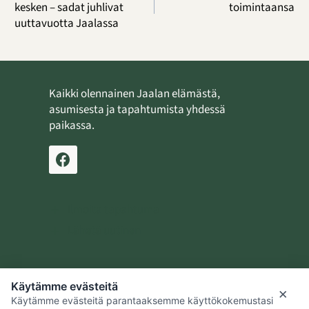
kesken – sadat juhlivat
toimintaansa
uuttavuotta Jaalassa
Kaikki olennainen Jaalan elämästä,
asumisesta ja tapahtumista yhdessä
paikassa.
Ilmoita tapahtuma
Lähetä uutinen
Käytämme evästeitä
Jaalan kotiseutusäätiö
×
Käytämme evästeitä parantaaksemme käyttökokemustasi