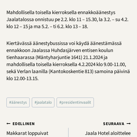
Mahdollisella toisella kierroksella ennakkoäänestys
Jaalatalossa onnistuu pe 2.2. klo 11 – 15.30, la 3.2. – su 4.2.
klo 12 – 15 ja ma 5.2. – ti 6.2. klo 13 – 18.
Kiertävässä äänestybussissa voi käydä äänestämässä
ennakkoon Jaalassa Huhdasjärven entisen koulun
tienhaarassa (Mäntyharjuntie 1641) 21.1.2024 ja
mahdollisella toisella kierroksella 4.2.2024 klo 9.00-11.00,
sekä Verlan laanilla (Kantokoskentie 813) samoina päivinä
klo 12.00-13.15.
Avainsanat:
#
äänestys
#
jaalatalo
#
presidentinvaalit
Artikkelien
EDELLINEN
SEURAAVA
selaus
Makkarat loppuivat
Jaala Hotel aloittelee