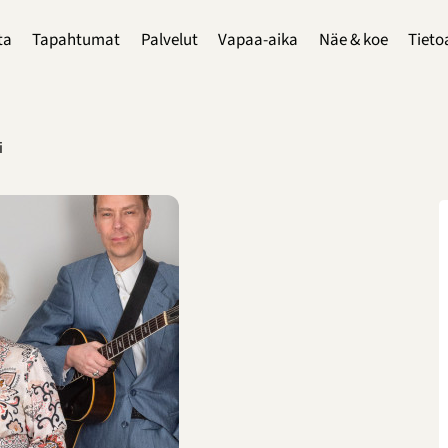
ta
Tapahtumat
Palvelut
Vapaa-aika
Näe & koe
Tieto
i