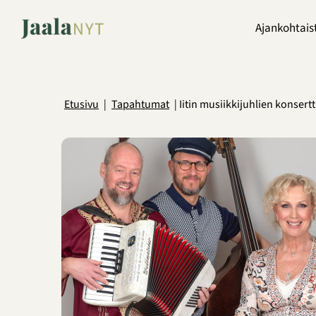
Siirry
sisältöön
Ajankohtais
Etusivu
Tapahtumat
Iitin musiikkijuhlien konsertt