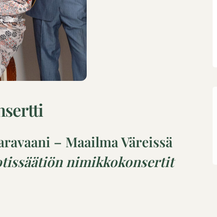
nsertti
aravaani – Maailma Väreissä
issäätiön nimikkokonsertit