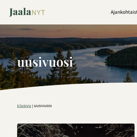
Siirry
sisältöön
Ajankohtais
uusivuosi
Etusivu
|
uusivuosi