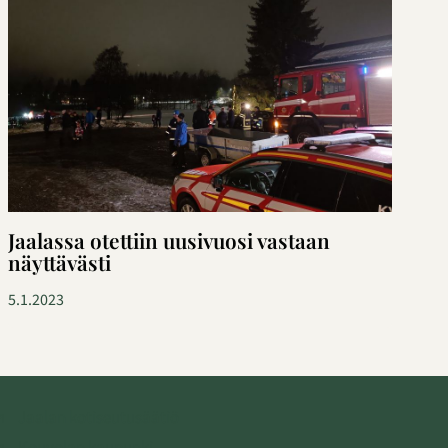
Jaalassa otettiin uusivuosi vastaan
näyttävästi
5.1.2023
Jaalan kotiseutusäätiö