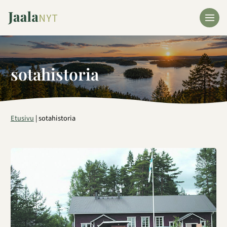
Siirry
sisältöön
sotahistoria
Etusivu
|
sotahistoria