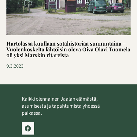
Hartolassa kuullaan sotahistoriaa sunnuntaina –
Vuolenkoskelta lähtöisin oleva Oiva Olavi Tuomela
oli yksi Marskin ritareista
9.3.2023
Kaikki olennainen Jaalan elämästä,
asumisesta ja tapahtumista yhdessä
paikassa.