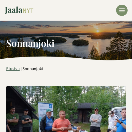
Siirry
sisältöön
Sonnanjoki
Etusivu
|
Sonnanjoki