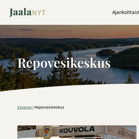
Siirry
sisältöön
Ajankohtais
Repovesikeskus
Etusivu
|
Repovesikeskus