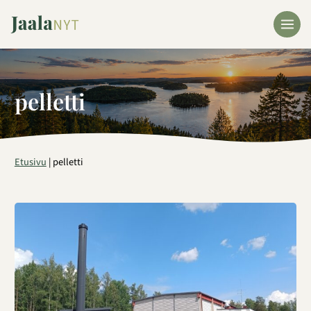
Siirry
sisältöön
pelletti
Etusivu
|
pelletti