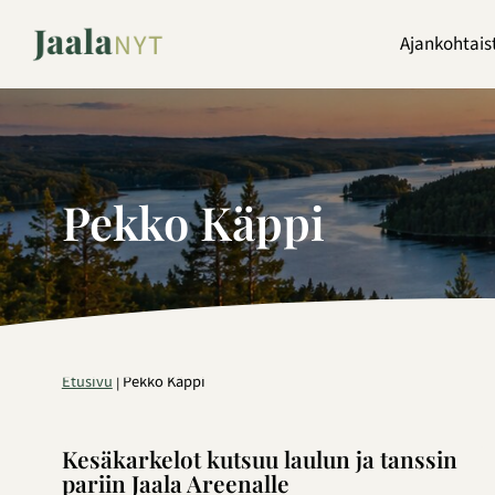
Siirry
sisältöön
Ajankohtais
Pekko Käppi
Etusivu
|
Pekko Käppi
Kesäkarkelot kutsuu laulun ja tanssin
pariin Jaala Areenalle