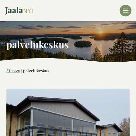
Siirry
sisältöön
palvelukeskus
Etusivu
|
palvelukeskus