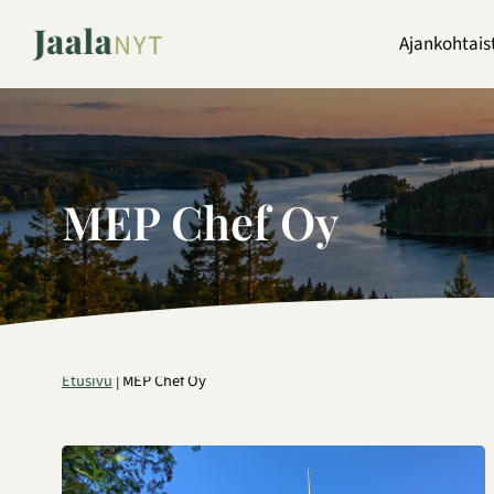
Siirry
sisältöön
Ajankohtais
MEP Chef Oy
Etusivu
|
MEP Chef Oy