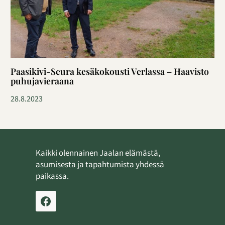
Paasikivi-Seura kesäkokousti Verlassa – Haavisto
puhujavieraana
28.8.2023
Kaikki olennainen Jaalan elämästä,
asumisesta ja tapahtumista yhdessä
paikassa.