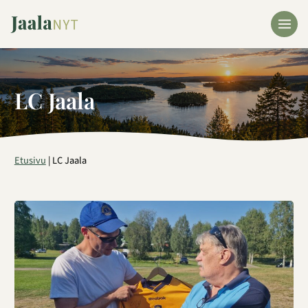
Siirry
sisältöön
LC Jaala
Etusivu
|
LC Jaala