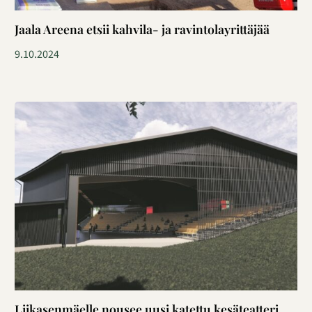
Jaala Areena etsii kahvila- ja ravintolayrittäjää
9.10.2024
Liikasenmäelle nousee uusi katettu kesäteatteri