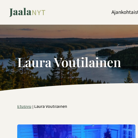
Siirry
sisältöön
Ajankohtais
Laura Voutilainen
Etusivu
|
Laura Voutilainen