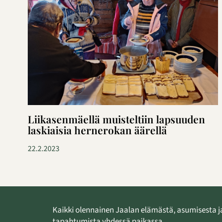
Liikasenmäellä muisteltiin lapsuuden
laskiaisia hernerokan äärellä
22.2.2023
Kaikki olennainen Jaalan elämästä, asumisesta j
tapahtumista yhdessä paikassa.