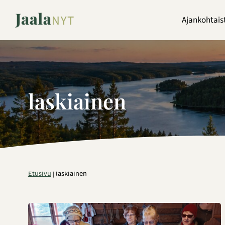
Siirry
sisältöön
Ajankohtais
laskiainen
Etusivu
|
laskiainen