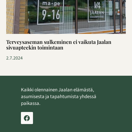
Terveysaseman sulkeminen ei vaikuta Jaalan
sivuapteekin toimintaan
2.7.2024
Kaikki olennainen Jaalan elämästä,
asumisesta ja tapahtumista yhdessä
paikassa.