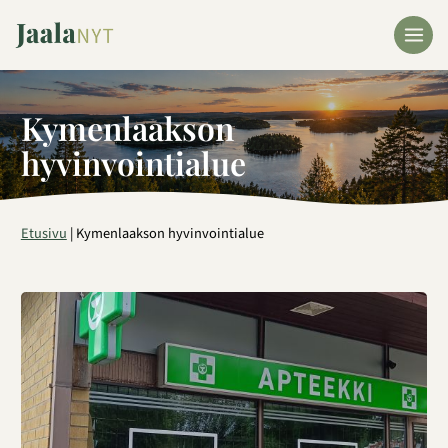
Siirry
sisältöön
Kymenlaakson
hyvinvointialue
Etusivu
|
Kymenlaakson hyvinvointialue