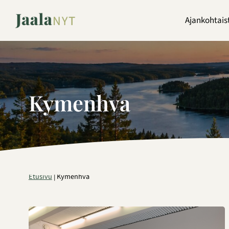
Siirry
sisältöön
Ajankohtais
Kymenhva
Etusivu
|
Kymenhva