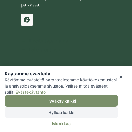
paikassa.
Ilmoita tapahtuma
Lähetä uutinen
Käytämme evästeitä
Jaalan kotiseutusäätiö
×
Käytämme evästeitä parantaaksemme käyttökokemustasi
Kouvolan kaupunki
ja analysoidaksemme sivustoa. Valitse mitkä evästeet
sallit.
Evästekäytäntö
Hyväksy kaikki
Hylkää kaikki
© 2026 Jaalan kotiseutusäätiö |
Tietosuoja
|
Hallitse evästeitä
|
Muokkaa
Saavutettavuus