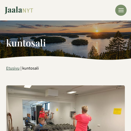
Siirry
sisältöön
kuntosali
Etusivu
|
kuntosali