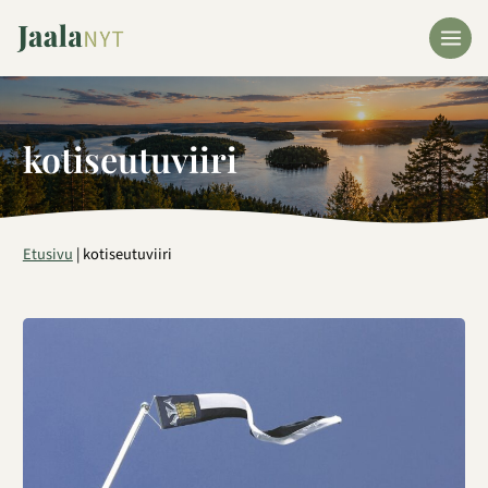
Siirry
sisältöön
kotiseutuviiri
Etusivu
|
kotiseutuviiri