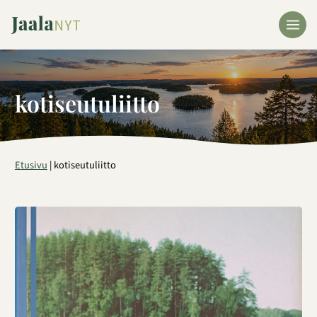
Siirry
sisältöön
kotiseutuliitto
Etusivu
|
kotiseutuliitto