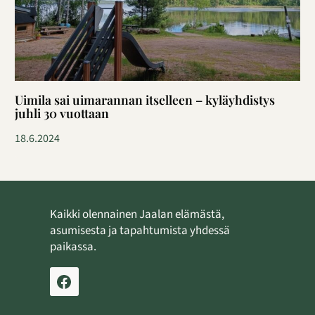
Uimila sai uimarannan itselleen – kyläyhdistys
juhli 30 vuottaan
18.6.2024
Kaikki olennainen Jaalan elämästä,
asumisesta ja tapahtumista yhdessä
paikassa.