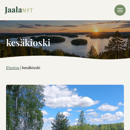
Siirry
sisältöön
kesäkioski
Etusivu
|
kesäkioski