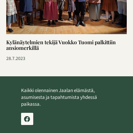
Kylänäytelmien tekijä Vuokko Tuomi palkittiin
ansiomerkillä
28.7.2023
Kaikki olennainen Jaalan elämästä,
asumisesta ja tapahtumista yhdessä
paikassa.