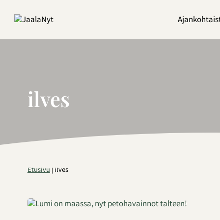
Siirry
sisältöön
Ajankohtais
ilves
Etusivu
|
ilves