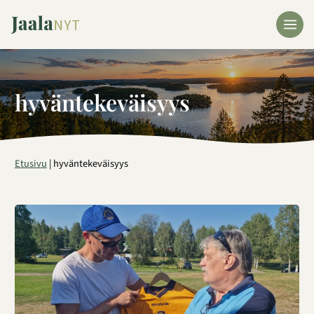
Siirry
sisältöön
hyväntekeväisyys
Etusivu
|
hyväntekeväisyys