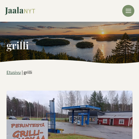
Siirry
sisältöön
grilli
Etusivu
|
grilli