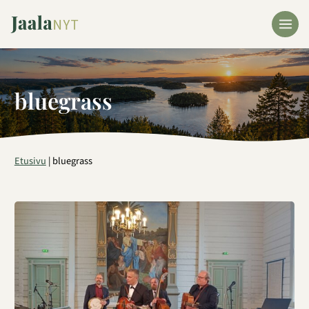
Siirry
sisältöön
bluegrass
Etusivu
|
bluegrass